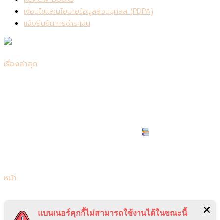
เงื่อนไขและนโยบายข้อมูลส่วนบุคลล (PDPA)
แจ้งยืนยันการชำระเงิน
เรื่องล่าสุด
รีวิว Consensus: เครื่องมือค้นคว้าวิจัยที่ควรมีติดตัวไว้
สรุปหนังสือ Be Useful บทเรียนชีวิตจากอาร์โนลด์ ชวาร์เซเน็ก
เกอร์
7 หนังสือเปลี่ยนชีวิต เริ่มต้นพัฒนาตัวเอง
แนะนำหนังสือเตรียมสอบเข้าคณะแพทย์
แนะนำหนังสือเตรียมสอบโทอิค (TOEIC) 2024 ให้ได้คะแนนสูง
ที่สุด
หน้า
Home
Productivity
แบนเนอร์คุกกี้ไม่สามารถใช้งานได้ในขณะนี้