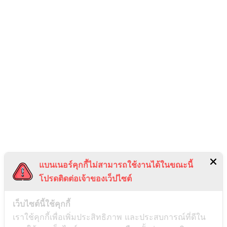
Home
Productivity
Learning
Review Books
Contact Me
Essential Resources
ตะกร้าสินค้า
แจ้งยืนยันการชำระเงิน
Free Resources
เงื่อนไขและนโยบายข้อมูลส่วนบุคลล (PDPA)
ติดต่อ
แบนเนอร์คุกกี้ไม่สามารถใช้งานได้ในขณะนี้
โปรดติดต่อเจ้าของเว็ปไซต์
mademindday.forwork@gmail.com
เว็บไซต์นี้ใช้คุกกี้
เราใช้คุกกี้เพื่อเพิ่มประสิทธิภาพ และประสบการณ์ที่ดีใน