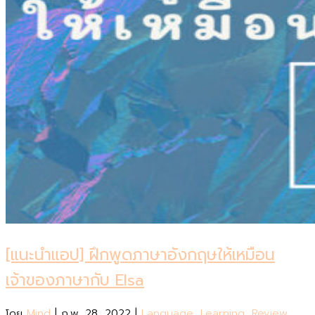
[แนะนำแอป] ฝึกพูดภาษาอังกฤษให้เหมือน
เจ้าของภาษากับ Elsa
โดย
Mind
|
ก.พ. 28, 2022
|
Language
,
Learning
,
Review