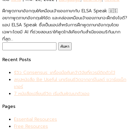
ฝึกพูดภาษาอังกฤษให้เหมือนเจ้าของภาษากับ ELSA Speak 🇺🇸
อยากพูดภาษาอังกฤษให้ชัด และคล่องเหมือนเจ้าของภาษาจะฝึกยังไงดี?
แอป ELSA Speak ซึ่งเป็นแอปสำหรับการฝึกพูดภาษาอังกฤษโดย
เฉพาะโดยมี AI ที่ช่วยสอนเราให้พูดใกล้เคียงกับสำเนียงอเมริกันมาก
ที่สุด...
ค้นหา
สำหรับ:
Recent Posts
รีวิว Consensus: เครื่องมือค้นคว้าวิจัยที่ควรมีติดตัวไว้
สรุปหนังสือ Be Useful บทเรียนชีวิตจากอาร์โนลด์ ชวาร์เซเน็ก
เกอร์
7 หนังสือเปลี่ยนชีวิต เริ่มต้นพัฒนาตัวเอง
Pages
Essential Resources
Free Resources