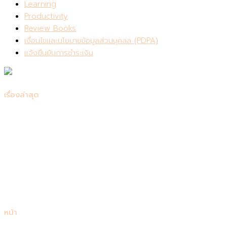
Learning
Productivity
Review Books
เงื่อนไขและนโยบายข้อมูลส่วนบุคลล (PDPA)
แจ้งยืนยันการชำระเงิน
เรื่องล่าสุด
รีวิว Consensus: เครื่องมือค้นคว้าวิจัยที่ควรมีติดตัวไว้
สรุปหนังสือ Be Useful บทเรียนชีวิตจากอาร์โนลด์ ชวาร์เซเน็ก
เกอร์
7 หนังสือเปลี่ยนชีวิต เริ่มต้นพัฒนาตัวเอง
แนะนำหนังสือเตรียมสอบเข้าคณะแพทย์ 📚
แนะนำหนังสือเตรียมสอบโทอิค (TOEIC) 2024 ให้ได้คะแนนสูง
ที่สุด
หน้า