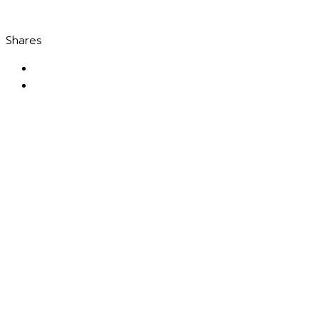
mademindday.forwork@gmail.com
Shares