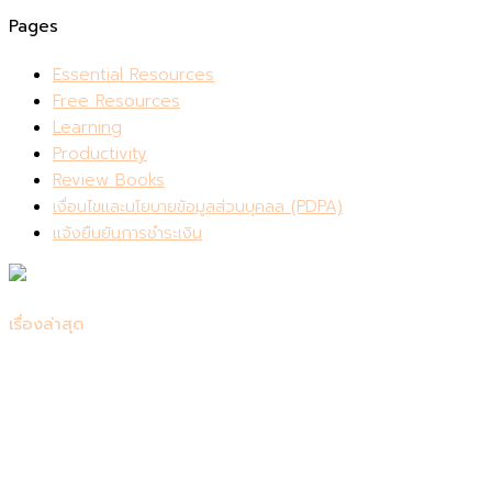
Pages
Essential Resources
Free Resources
Learning
Productivity
Review Books
เงื่อนไขและนโยบายข้อมูลส่วนบุคลล (PDPA)
แจ้งยืนยันการชำระเงิน
เรื่องล่าสุด
รีวิว Consensus: เครื่องมือค้นคว้าวิจัยที่ควรมีติดตัวไว้
สรุปหนังสือ Be Useful บทเรียนชีวิตจากอาร์โนลด์ ชวาร์เซเน็ก
เกอร์
7 หนังสือเปลี่ยนชีวิต เริ่มต้นพัฒนาตัวเอง
แนะนำหนังสือเตรียมสอบเข้าคณะแพทย์ 📚