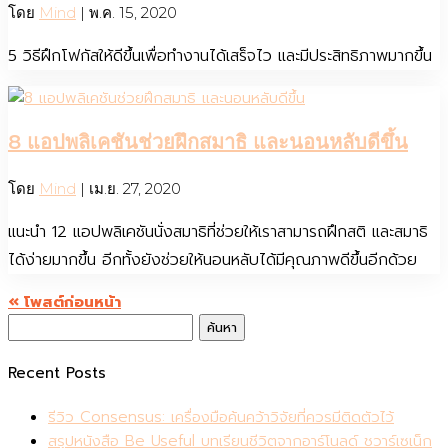
โดย
Mind
|
พ.ค. 15, 2020
5 วิธีฝึกโฟกัสให้ดีขึ้นเพื่อทำงานได้เสร็จไว และมีประสิทธิภาพมากขึ้น
8 แอปพลิเคชันช่วยฝึกสมาธิ และนอนหลับดีขึ้น
โดย
Mind
|
เม.ย. 27, 2020
แนะนำ 12 แอปพลิเคชันนั่งสมาธิที่ช่วยให้เราสามารถฝึกสติ และสมาธิ
ได้ง่ายมากขึ้น อีกทั้งยังช่วยให้นอนหลับได้มีคุณภาพดีขึ้นอีกด้วย
« โพสต์ก่อนหน้า
ค้นหา
สำหรับ:
Recent Posts
รีวิว Consensus: เครื่องมือค้นคว้าวิจัยที่ควรมีติดตัวไว้
สรุปหนังสือ Be Useful บทเรียนชีวิตจากอาร์โนลด์ ชวาร์เซเน็ก