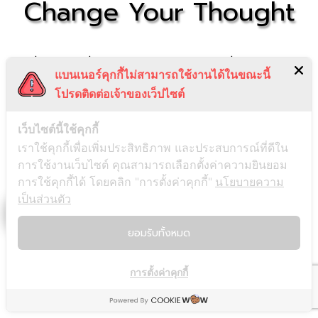
Change Your Thought
คู่มือที่จะช่วยเปลี่ยนชีวิตของคุณด้วยการเปลี่ยนความคิด
แบนเนอร์คุกกี้ไม่สามารถใช้งานได้ในขณะนี้
และเปลี่ยนเสียงในหัวด้วยการพูดตอกย้ำด้านบวกกับตัวเอง
โปรดติดต่อเจ้าของเว็ปไซต์
ทุกวัน พร้อมคำถามสะท้อนตัวตนที่เราอาจไม่เคยถามตัวเอง
มาก่อน และช่วยให้เราได้เรียนรู้ เข้าใจตัวเองมากขึ้น (มีหน้า
เว็บไซต์นี้ใช้คุกกี้
ปกให้เลือก 5 สี)
เราใช้คุกกี้เพื่อเพิ่มประสิทธิภาพ และประสบการณ์ที่ดีใน
Original
Current
249
฿
199
฿
การใช้งานเว็บไซต์ คุณสามารถเลือกตั้งค่าความยินยอม
price
price
การใช้คุกกี้ได้ โดยคลิก "การตั้งค่าคุกกี้"
นโยบายความ
จำนวน
was:
is:
เป็นส่วนตัว
Change
หยิบใส่ตะกร้า
249 ฿.
199 ฿.
Your
ยอมรับทั้งหมด
Life
เรื่องล่าสุด
Change
Your
การตั้งค่าคุกกี้
รีวิว Consensus: เครื่องมือค้นคว้าวิจัยที่ควรมีติดตัวไว้
Thought
สรุปหนังสือ Be Useful บทเรียนชีวิตจากอาร์โนลด์ ชวาร์เซเน็ก
ชิ้น
เกอร์