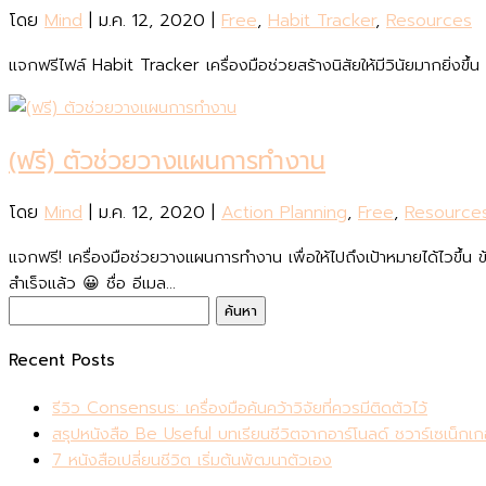
โดย
Mind
|
ม.ค. 12, 2020
|
Free
,
Habit Tracker
,
Resources
แจกฟรีไฟล์ Habit Tracker เครื่องมือช่วยสร้างนิสัยให้มีวินัยมากยิ่งขึ้น
(ฟรี) ตัวช่วยวางแผนการทำงาน
โดย
Mind
|
ม.ค. 12, 2020
|
Action Planning
,
Free
,
Resource
แจกฟรี! เครื่องมือช่วยวางแผนการทำงาน เพื่อให้ไปถึงเป้าหมายได้ไวขึ้น
สำเร็จแล้ว 😀 ชื่อ อีเมล...
ค้นหา
สำหรับ:
Recent Posts
รีวิว Consensus: เครื่องมือค้นคว้าวิจัยที่ควรมีติดตัวไว้
สรุปหนังสือ Be Useful บทเรียนชีวิตจากอาร์โนลด์ ชวาร์เซเน็กเก
7 หนังสือเปลี่ยนชีวิต เริ่มต้นพัฒนาตัวเอง