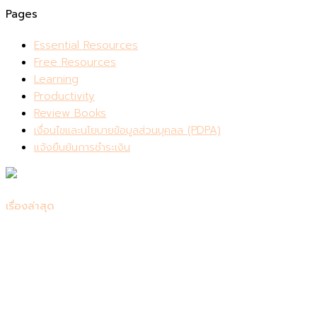
Pages
Essential Resources
Free Resources
Learning
Productivity
Review Books
เงื่อนไขและนโยบายข้อมูลส่วนบุคลล (PDPA)
แจ้งยืนยันการชำระเงิน
เรื่องล่าสุด
รีวิว Consensus: เครื่องมือค้นคว้าวิจัยที่ควรมีติดตัวไว้
สรุปหนังสือ Be Useful บทเรียนชีวิตจากอาร์โนลด์ ชวาร์เซเน็กเก
7 หนังสือเปลี่ยนชีวิต เริ่มต้นพัฒนาตัวเอง
แนะนำหนังสือเตรียมสอบเข้าคณะแพทย์ 📚
แนะนำหนังสือเตรียมสอบโทอิค (TOEIC) 2024 ให้ได้คะแนนสูงที่สุ