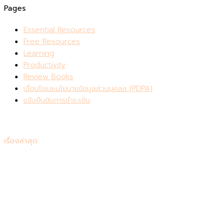
Pages
Essential Resources
Free Resources
Learning
Productivity
Review Books
เงื่อนไขและนโยบายข้อมูลส่วนบุคลล (PDPA)
แจ้งยืนยันการชำระเงิน
เรื่องล่าสุด
รีวิว Consensus: เครื่องมือค้นคว้าวิจัยที่ควรมีติดตัวไว้
สรุปหนังสือ Be Useful บทเรียนชีวิตจากอาร์โนลด์ ชวาร์เซเน็ก
เกอร์
7 หนังสือเปลี่ยนชีวิต เริ่มต้นพัฒนาตัวเอง
แนะนำหนังสือเตรียมสอบเข้าคณะแพทย์ 📚