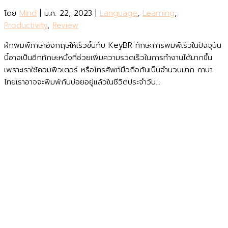
โดย
Mind
|
ม.ค. 22, 2023
|
Language
,
Learning
,
Productivity
,
Review
ฝึกพิมพ์ภาษาอังกฤษให้เร็วขึ้นกับ KeyBR ทักษะการพิมพ์เร็วในปัจจุบัน
นี้อาจเป็นอีกทักษะหนึ่งที่ช่วยเพิ่มความรวดเร็วในการทำงานได้มากขึ้น
เพราะเราใช้คอมพิวเตอร์ หรือโทรศัพท์มือถือกันเป็นจำนวนมาก ภาษา
ไทยเราอาจจะพิมพ์กันบ่อยอยู่แล้วในชีวิตประจำวัน...