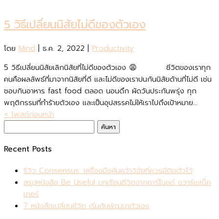
5 วิธีเปลี่ยนนิสัยไม่ดีของตัวเอง
โดย
Mind
|
ธ.ค. 2, 2022
|
Productivity
5 วิธีเปลี่ยนนิสัยเลิกนิสัยที่ไม่ดีของตัวเอง 😩 ชีวิตของเราทุก
คนคือผลลัพธ์ที่มาจากนิสัยที่ดี และไม่ดีของเราปนกันนิสัยด้านที่ไม่ดี เช่น
ชอบกินอาหาร fast food ตลอด นอนดึก ผัดวันประกันพรุ่ง ทุก
พฤติกรรมที่ทำร้ายตัวเอง และเป็นอุปสรรคไม่ให้เราไปถึงเป้าหมาย...
« โพสต์ก่อนหน้า
ค้นหา
สำหรับ:
Recent Posts
รีวิว Consensus: เครื่องมือค้นคว้าวิจัยที่ควรมีติดตัวไว้
สรุปหนังสือ Be Useful บทเรียนชีวิตจากอาร์โนลด์ ชวาร์เซเน็ก
เกอร์
7 หนังสือเปลี่ยนชีวิต เริ่มต้นพัฒนาตัวเอง